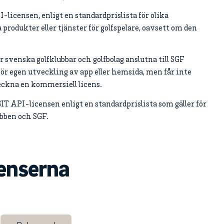
-licensen, enligt en standardprislista för olika
 produkter eller tjänster för golfspelare, oavsett om den
för svenska golfklubbar och golfbolag anslutna till SGF
för egen utveckling av app eller hemsida, men får inte
eckna en kommersiell licens.
GIT API-licensen enligt en standardprislista som gäller för
ubben och SGF.
censerna