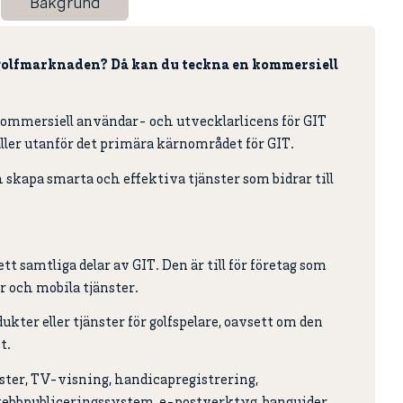
Bakgrund
ör golfmarknaden? Då kan du teckna en kommersiell
kommersiell användar- och utvecklarlicens för GIT
aller utanför det primära kärnområdet för GIT.
 skapa smarta och effektiva tjänster som bidrar till
 samtliga delar av GIT. Den är till för företag som
er och mobila tjänster.
ukter eller tjänster för golfspelare, oavsett om den
t.
ter, TV-visning, handicapregistrering,
 webbpubliceringssystem, e-postverktyg, banguider