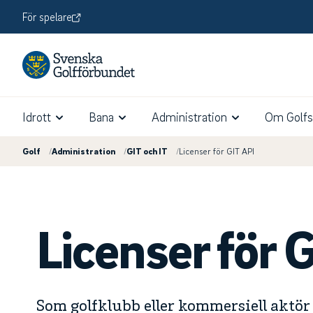
För spelare
Idrott
Bana
Administration
Om Golfs
Golf
/
Administration
/
GIT och IT
/
Licenser för GIT API
Licenser för 
Som golfklubb eller kommersiell aktör