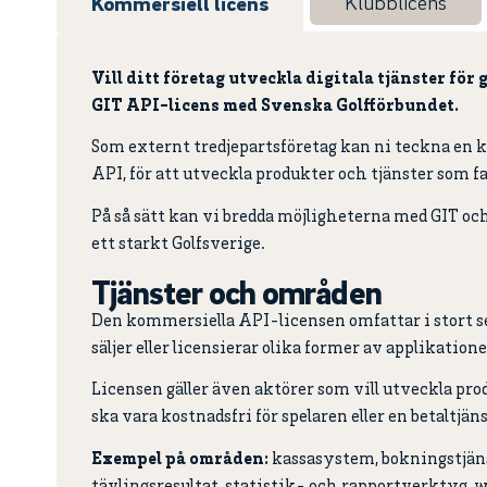
Klubblicens
Kommersiell licens
Vill ditt företag utveckla digitala tjänster f
GIT API-licens med Svenska Golfförbundet.
Som externt tredjepartsföretag kan ni teckna en 
API, för att utveckla produkter och tjänster som f
På så sätt kan vi bredda möjligheterna med GIT och
ett starkt Golfsverige.
Tjänster och områden
Den kommersiella API-licensen omfattar i stort sett
säljer eller licensierar olika former av applikation
Licensen gäller även aktörer som vill utveckla prod
ska vara kostnadsfri för spelaren eller en betaltjäns
Exempel på områden:
kassasystem, bokningstjäns
tävlingsresultat, statistik- och rapportverktyg,