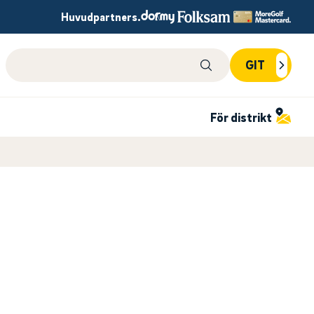
Huvudpartners.
Sök på webbplatsen
GIT
För distrikt