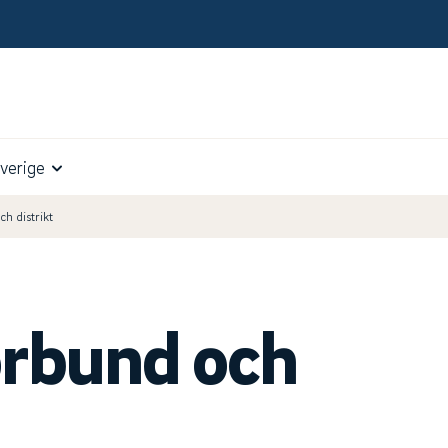
verige
h distrikt
örbund och