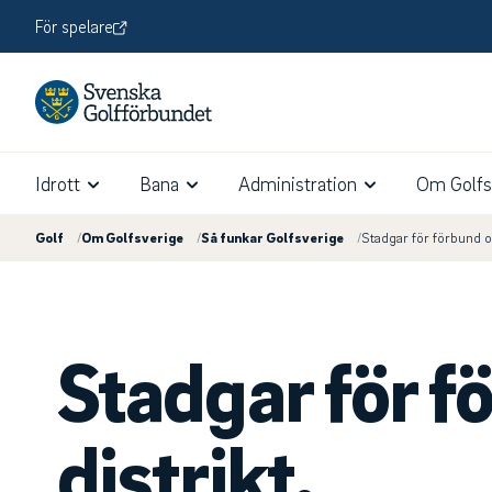
För spelare
Idrott
Bana
Administration
Om Golfs
Golf
/
Om Golfsverige
/
Så funkar Golfsverige
/
Stadgar för förbund oc
Stadgar för f
distrikt.