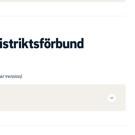
distriktsförbund
ar version)