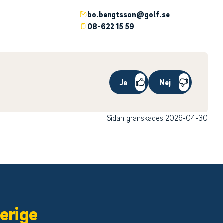
bo.bengtsson@golf.se
08-622 15 59
Ja
Nej
Sidan granskades 2026-04-30
erige