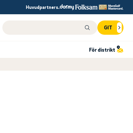
Huvudpartners.
Sök på webbplatsen
GIT
För distrikt