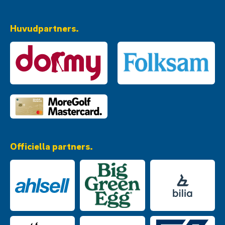
Huvudpartners.
Officiella partners.