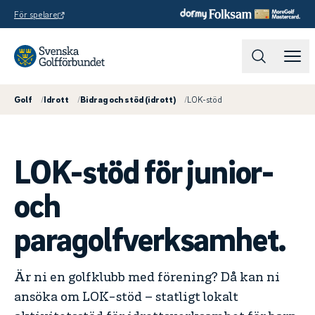
För spelare
Golf
/
Idrott
/
Bidrag och stöd (idrott)
/
LOK-stöd
LOK-stöd för junior-
och
paragolfverksamhet.
Är ni en golfklubb med förening? Då kan ni
ansöka om LOK-stöd – statligt lokalt