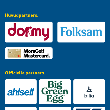
Huvudpartners.
Officiella partners.