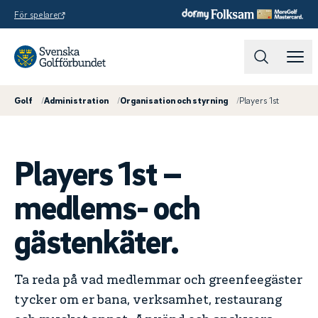
För spelare
Golf
/
Administration
/
Organisation och styrning
/
Players 1st
Players 1st –
medlems- och
gästenkäter.
Ta reda på vad medlemmar och greenfeegäster
tycker om er bana, verksamhet, restaurang