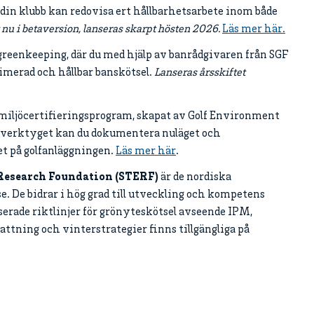
h din klubb kan redovisa ert hållbarhetsarbete inom både
 nu i betaversion, lanseras skarpt hösten 2026.
Läs mer här.
al greenkeeping, där du med hjälp av banrådgivaren från SGF
timerad och hållbar banskötsel.
Lanseras årsskiftet
t miljöcertifieringsprogram, skapat av Golf Environment
 I verktyget kan du dokumentera nuläget och
tet på golfanläggningen.
Läs mer här
.
Research Foundation (STERF)
är de nordiska
 De bidrar i hög grad till utveckling och kompetens
erade riktlinjer för grönyteskötsel avseende IPM,
attning och vinterstrategier finns tillgängliga på