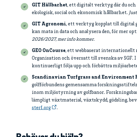
GIT Hållbarhet
, ett digitalt verktyg där du oc
ekologisk, social och ekonomisk hållbarhet.
Just
GIT Agronomi
, ett verktyg kopplat till digit
kan mata in data och analysera den, för mer op
2026/2027, mer info kommer.
GEO OnCourse
, ett webbaserat internationell
Organisation och översatt till svenska av SGF.
kontinuerligt följa upp och förbättra miljöarbe
Scandinavian Turfgrass and Environment 
golfförbundens gemensamma forskningsstiftelse.
inom miljöstyrning av golfbanor. Forskningsbas
lämpligt växtmaterial, växtskydd, gödsling, bev
sterf.org
.
Behöver du hjälp?