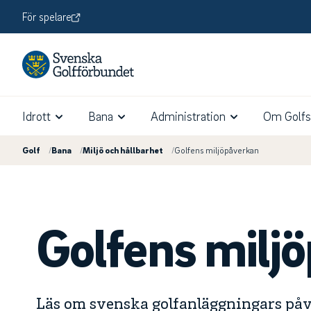
För spelare
Idrott
Bana
Administration
Om Golfs
Golf
/
Bana
/
Miljö och hållbarhet
/
Golfens miljöpåverkan
Golfens milj
Läs om svenska golfanläggningars påv