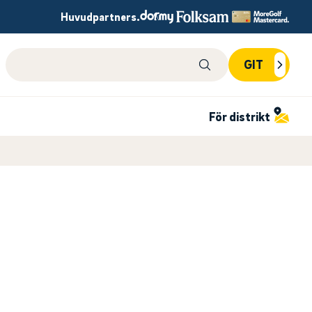
Huvudpartners.
Sök på webbplatsen
GIT
För distrikt