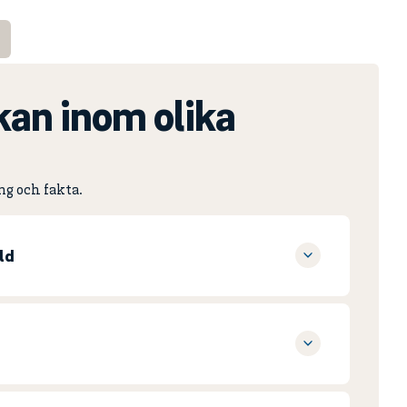
kan inom olika
ing och fakta.
ld