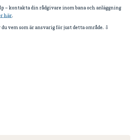
älp – kontakta din rådgivare inom bana och anläggning
r här
.
du vem som är ansvarig för just detta område. ⇩