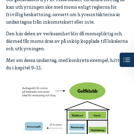
Om golfklubben hyr ut vissa lokaler till andra företag så
kan uthyrningen ske med moms enligt reglerna för
frivillig beskattning, oavsett om hyresintäkterna är
undantagna från inkomstskatt eller inte.
Den här delen av verksamhet blir då momspliktig och
därmed får moms dras av på inköp kopplade till lokalerna
och uthyrningen.
Mer om dessa undantag, med konkreta exempel, hittar
du i kapitel 9–11.