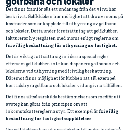
golfbana och lokaler
Det finns framför allt ett undantag från det vi nu har
beskrivit. Golfklubben har möjlighet att dra av moms på
kostnader som är kopplade till uthyrning av golfbana
och lokaler. Detta under förutsättning att golfklubben
fakturerar hyresgästen med moms enligt reglerna om
frivillig beskattning för uthyrning av fastighet.
Det är viktigt att sätta sig in i dessa specialregler
eftersom golfklubben inte kan disponera golfbanan och
lokalerna vid uthyrning med frivillig beskattning.
Däremot finns möjlighet för klubben att till exempel
korttidshyra golfbana och lokaler vid angivna tillfällen.
Det finns alltså särskilda bestämmelser som medför att
avsteg kan göras från principen om att
inkomstskattereglerna styr. Ett exempel är
frivillig
beskattning för fastighetsupplåtelser
.