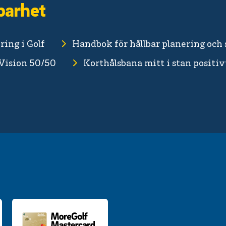
barhet
ing i Golf
Handbok för hållbar planering och 
 Vision 50/50
Korthålsbana mitt i stan positi