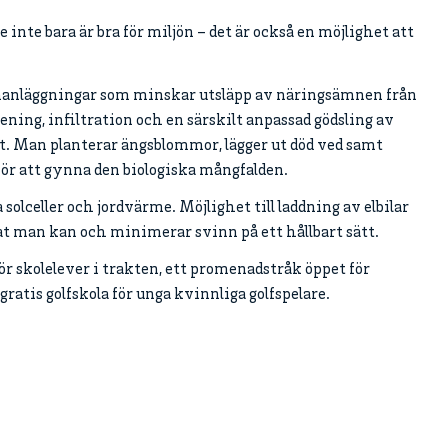
inte bara är bra för miljön – det är också en möjlighet att
nläggningar som minskar utsläpp av näringsämnen från
ning, infiltration och en särskilt anpassad gödsling av
t. Man planterar ängsblommor, lägger ut död ved samt
t för att gynna den biologiska mångfalden.
 solceller och jordvärme. Möjlighet till laddning av elbilar
t man kan och minimerar svinn på ett hållbart sätt.
 skolelever i trakten, ett promenadstråk öppet för
ratis golfskola för unga kvinnliga golfspelare.