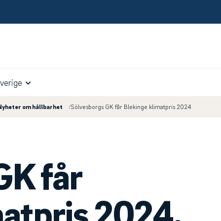
verige
Nyheter om hållbarhet
/
Sölvesborgs GK får Blekinge klimatpris 2024
GK får
matpris 2024.