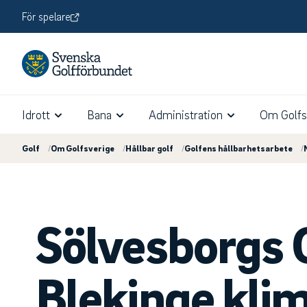
För spelare
Idrott
Bana
Administration
Om Golfs
Golf
/
Om Golfsverige
/
Hållbar golf
/
Golfens hållbarhetsarbete
/
Sölvesborgs 
Blekinge kli