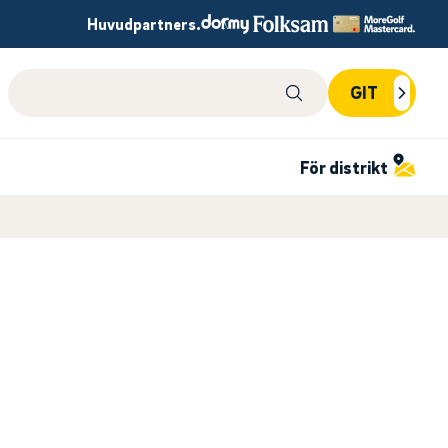
Huvudpartners.
Sök på webbplatsen
GIT
För distrikt