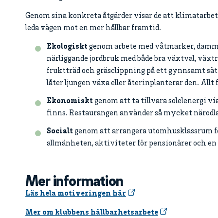
Genom sina konkreta åtgärder visar de att klimatarbete 
leda vägen mot en mer hållbar framtid.
Ekologiskt
genom arbete med våtmarker, damma
närliggande jordbruk med både bra växtval, växtre
fruktträd och gräsclippning på ett gynnsamt sät
låter ljungen växa eller återinplanterar den. All
Ekonomiskt
genom att ta tillvara solelenergi via
finns. Restaurangen använder så mycket närodla
Socialt
genom att arrangera utomhusklassrum för
allmänheten, aktiviteter för pensionärer och en g
Mer information
Läs hela motiveringen här
Mer om klubbens hållbarhetsarbete