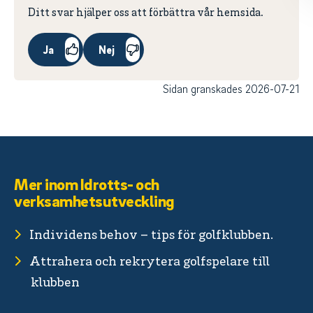
Ditt svar hjälper oss att förbättra vår hemsida.
Ja
Nej
Sidan granskades 2026-07-21
Mer inom Idrotts- och
verksamhetsutveckling
Individens behov – tips för golfklubben.
Attrahera och rekrytera golfspelare till
klubben