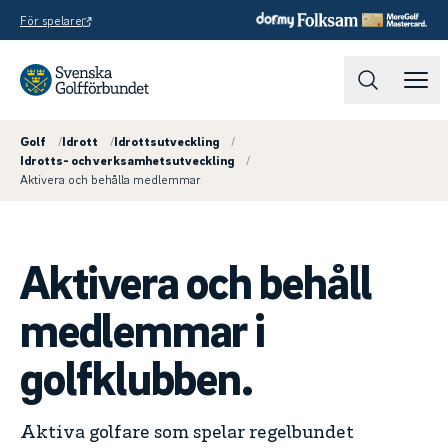
För spelare
Golf
/
Idrott
/
Idrottsutveckling
/
Idrotts- och verksamhetsutveckling
/
Aktivera och behålla medlemmar
Aktivera och behåll
medlemmar i
golfklubben.
Aktiva golfare som spelar regelbundet