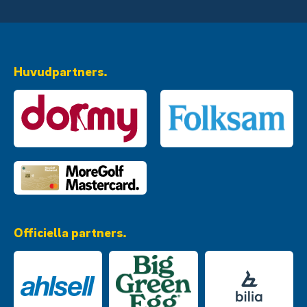
Huvudpartners.
Officiella partners.